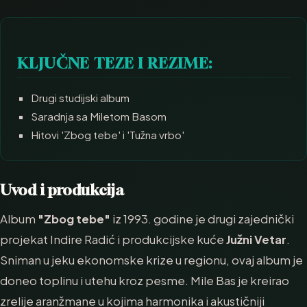
KLJUČNE TEZE I REZIME:
Drugi studijski album
Saradnja sa Miletom Basom
Hitovi 'Zbog tebe' i 'Tužna vrbo'
Uvod i produkcija
Album
"Zbog tebe"
iz 1993. godine je drugi zajednički
projekat Indire Radić i produkcijske kuće
Južni Vetar
.
Sniman u jeku ekonomske krize u regionu, ovaj album je
doneo toplinu i utehu kroz pesme. Mile Bas je kreirao
zrelije aranžmane u kojima harmonika i akustičniji