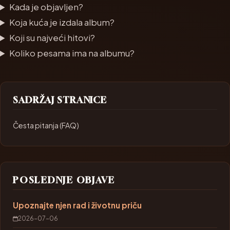
Kada je objavljen?
Koja kuća je izdala album?
Koji su najveći hitovi?
Koliko pesama ima na albumu?
SADRŽAJ STRANICE
Česta pitanja (FAQ)
POSLEDNJE OBJAVE
Upoznajte njen rad i životnu priču
2026-07-06