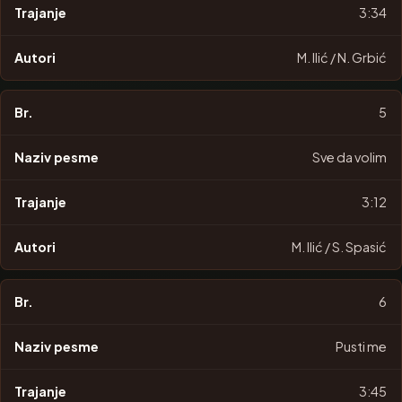
3:34
M. Ilić / N. Grbić
5
Sve da volim
3:12
M. Ilić / S. Spasić
6
Pusti me
3:45