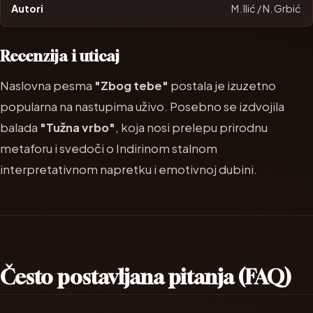
M. Ilić / N. Grbić
Recenzija i uticaj
Naslovna pesma
"Zbog tebe"
postala je izuzetno
popularna na nastupima uživo. Posebno se izdvojila
balada
"Tužna vrbo"
, koja nosi prelepu prirodnu
metaforu i svedoči o Indirinom stalnom
interpretativnom napretku i emotivnoj dubini.
Često postavljana pitanja (FAQ)