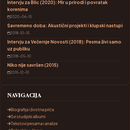
Intervju za Blic (2020): Mir u prirodi i povratak
korenima
2020-06-15
Savremeno doba: Akustični projekti i klupski nastupi
2018-10-15
Intervju za Večernje Novosti (2018): Pesma živi samo
uz publiku
2018-05-10
Niko nije savršen (2015)
2015-12-10
NAVIGACIJA
Biografija i životna priča
Svi studijski albumi
Tekstovi pesama i analize