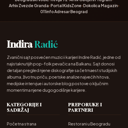
Arhiv Zvezde Granda
•
Portal KidsZone
•
Dokolica Magazin
•
011info Adresar Beograd
Indira
Radić
Zvanični sajt posvećen muzici i karijeri Indire Radić, jedne od
najistaknutijih pop-folk pevačica na Balkanu. Sajt donosi
detaljan pregled njene diskografije sa četrnaest studijskih
albuma, životnu priču, poetske analize najvećih hitova,
medijske intervjue i autorske blog postove o ključnim
momentima njene dugogodišnje karijere.
KATEGORIJE I
PREPORUKE I
SADRŽAJ
PARTNERI
Početna strana
Restorani u Beogradu