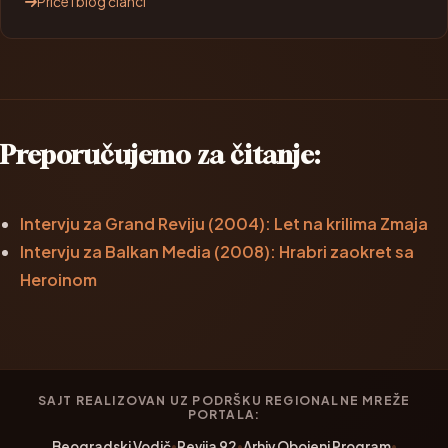
Priče i blog članci
Preporučujemo za čitanje:
Intervju za Grand Reviju (2004): Let na krilima Zmaja
Intervju za Balkan Media (2008): Hrabri zaokret sa
Heroinom
SAJT REALIZOVAN UZ PODRŠKU REGIONALNE MREŽE
PORTALA:
Beogradski Vodič
•
Revija 92
•
Arhiv Obojeni Program
•