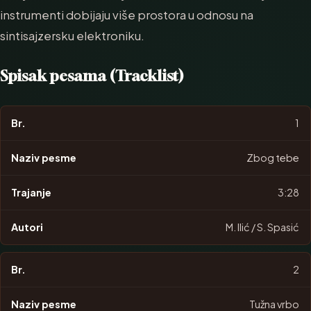
instrumenti dobijaju više prostora u odnosu na
sintisajzersku elektroniku.
Spisak pesama (Tracklist)
1
Zbog tebe
3:28
M. Ilić / S. Spasić
2
Tužna vrbo