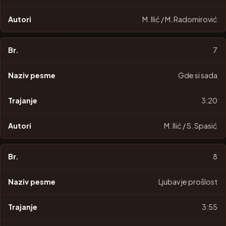
M. Ilić / M. Radomirović
7
Gde si sada
3:20
M. Ilić / S. Spasić
8
Ljubav je prošlost
3:55