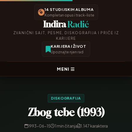
14 STUDIJSKIH ALBUMA
Kompletan opus i track-liste
Indira
Radić
ZVANIČNI SAJT, PESME, DISKOGRAFIJA I PRIČE IZ
KARIJERE
KARIJERA I ŽIVOT
Upoznajte njen rad
MENI
DISKOGRAFIJA
Zbog tebe (1993)
1993-06-15
1 min čitanja
1.147 karaktera