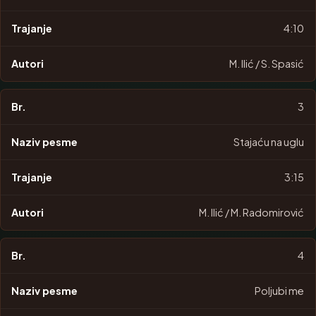
4:10
M. Ilić / S. Spasić
3
Stajaću na uglu
3:15
M. Ilić / M. Radomirović
4
Poljubi me