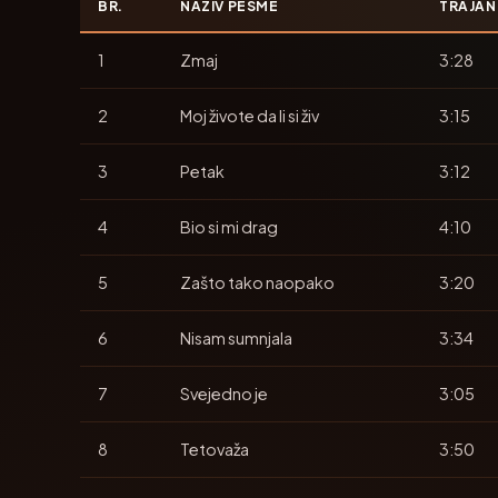
BR.
NAZIV PESME
TRAJAN
1
Zmaj
3:28
2
Moj živote da li si živ
3:15
3
Petak
3:12
4
Bio si mi drag
4:10
5
Zašto tako naopako
3:20
6
Nisam sumnjala
3:34
7
Svejedno je
3:05
8
Tetovaža
3:50