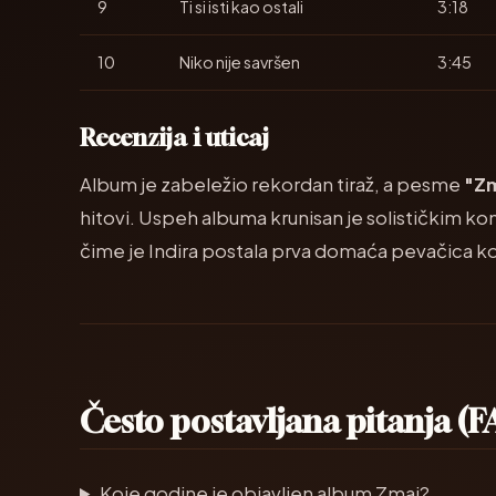
9
Ti si isti kao ostali
3:18
10
Niko nije savršen
3:45
Recenzija i uticaj
Album je zabeležio rekordan tiraž, a pesme
"Z
hitovi. Uspeh albuma krunisan je solističkim k
čime je Indira postala prva domaća pevačica koja
Često postavljana pitanja (
Koje godine je objavljen album Zmaj?