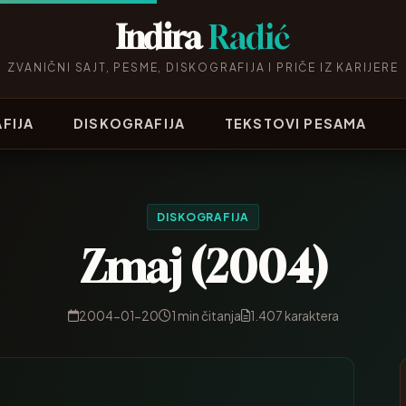
Indira
Radić
ZVANIČNI SAJT, PESME, DISKOGRAFIJA I PRIČE IZ KARIJERE
FIJA
DISKOGRAFIJA
TEKSTOVI PESAMA
DISKOGRAFIJA
Zmaj (2004)
2004-01-20
1 min čitanja
1.407 karaktera