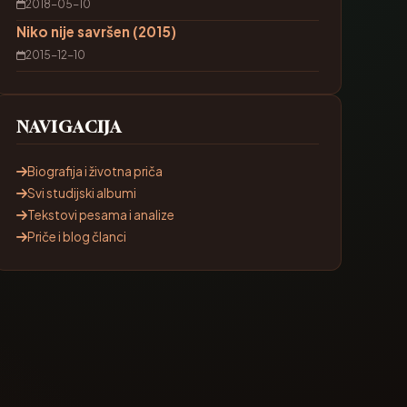
2018-05-10
Niko nije savršen (2015)
2015-12-10
NAVIGACIJA
Biografija i životna priča
Svi studijski albumi
Tekstovi pesama i analize
Priče i blog članci