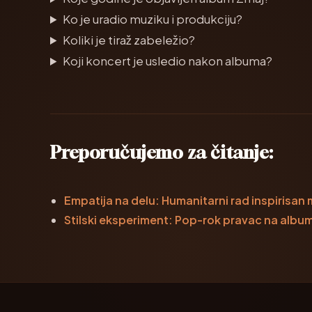
Ko je uradio muziku i produkciju?
Koliki je tiraž zabeležio?
Koji koncert je usledio nakon albuma?
Preporučujemo za čitanje:
Empatija na delu: Humanitarni rad inspirisa
Stilski eksperiment: Pop-rok pravac na albu