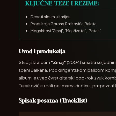
KLJUČNE TEZE I REZIME:
Deveti album u karijeri
Produkcija Gorana Ratkovića Raleta
Megahitovi 'Zmaj', 'Moj živote', 'Petak'
Uvod i produkcija
Studijski album
"Zmaj"
(2004) smatra se jednim 
sceni Balkana. Pod dirigentskom palicom kom
album je uveo čvrst gitarski pop-rok zvuk komb
Tucaković su dali pesmama dubinu i prepoznatlj
Spisak pesama (Tracklist)