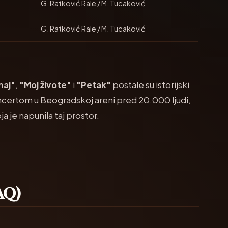
G. Ratković Rale / M. Tucaković
G. Ratković Rale / M. Tucaković
maj"
,
"Moj živote"
i
"Petak"
postale su istorijski
oncertom u Beogradskoj areni pred 20.000 ljudi,
 je napunila taj prostor.
FAQ)