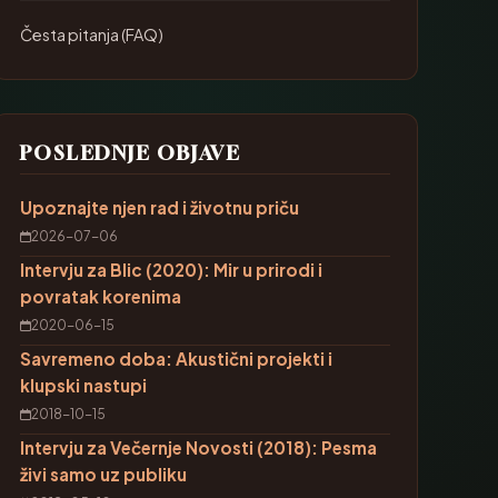
Česta pitanja (FAQ)
POSLEDNJE OBJAVE
Upoznajte njen rad i životnu priču
2026-07-06
Intervju za Blic (2020): Mir u prirodi i
povratak korenima
2020-06-15
Savremeno doba: Akustični projekti i
klupski nastupi
2018-10-15
Intervju za Večernje Novosti (2018): Pesma
živi samo uz publiku