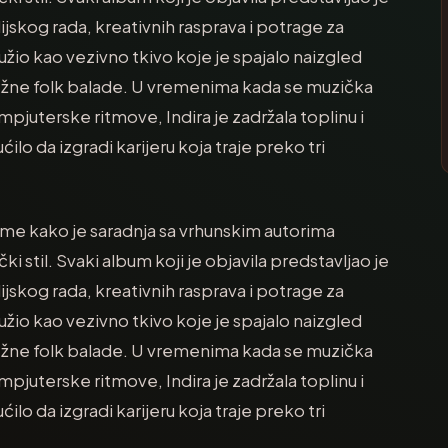
skog rada, kreativnih rasprava i potrage za
užio kao vezivno tkivo koje je spajalo naizgled
nežne folk balade. U vremenima kada se muzička
ompjuterske ritmove, Indira je zadržala toplinu i
ilo da izgradi karijeru koja traje preko tri
me kako je saradnja sa vrhunskim autorima
i stil. Svaki album koji je objavila predstavljao je
skog rada, kreativnih rasprava i potrage za
užio kao vezivno tkivo koje je spajalo naizgled
nežne folk balade. U vremenima kada se muzička
ompjuterske ritmove, Indira je zadržala toplinu i
ilo da izgradi karijeru koja traje preko tri