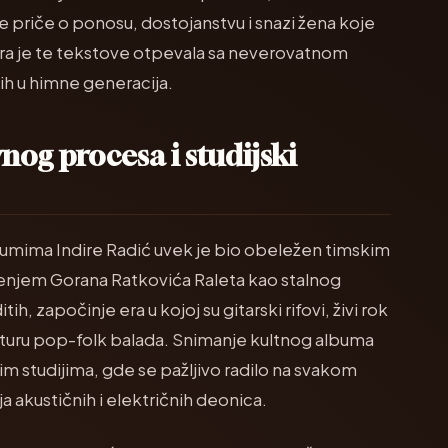
 priče o ponosu, dostojanstvu i snazi žena koje
ira je te tekstove otpevala sa neverovatnom
 ih u himne generacija.
vnog procesa i studijski
lbumima Indire Radić uvek je bio obeležen timskim
njem Gorana Ratkovića Raleta kao stalnog
 započinje era u kojoj su gitarski rifovi, živi rok
rukturu pop-folk balada. Snimanje kultnog albuma
m studijima, gde se pažljivo radilo na svakom
a akustičnih i električnih deonica.