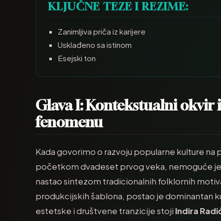
KLJUČNE TEZE I REZIME:
Zanimljiva priča iz karijere
Usklađeno sa istinom
Esejski ton
Glava I: Kontekstualni okvir
fenomenu
Kada govorimo o razvoju popularne kulture na 
početkom dvadeset prvog veka, nemoguće je z
nastao sintezom tradicionalnih folklornih motiva
produkcijskih šablona, postao je dominantan kult
estetske i društvene tranzicije stoji
Indira Radi