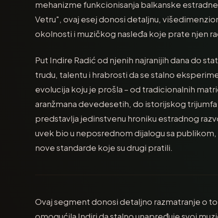
mehanizme funkcionisanja balkanske estradne 
Vetru", ovaj esej donosi detaljnu, višedimenzio
okolnosti i muzičkog nasleđa koje prate njen ra
Put Indire Radić od njenih najranijih dana do 
trudu, talentu i hrabrosti da se stalno eksperi
evolucija koju je prošla – od tradicionalnih mat
aranžmana devedesetih, do istorijskog trijumfa
predstavlja jedinstvenu hroniku estradnog razvo
uvek bio u neposrednom dijalogu sa publikom, rea
nove standarde koje su drugi pratili.
Ovaj segment donosi detaljno razmatranje o to
omogućila Indiri da stalno unapređuje svoj muzičk