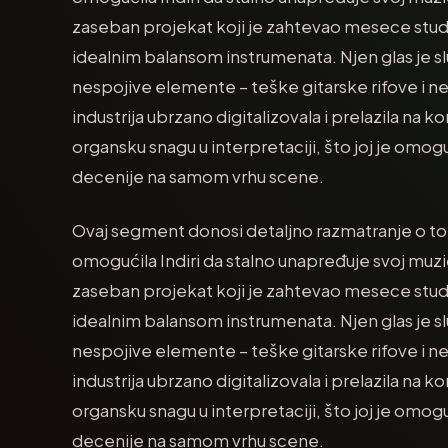
zaseban projekat koji je zahtevao mesece studij
idealnim balansom instrumenata. Njen glas je sl
nespojive elemente – teške gitarske rifove i 
industrija ubrzano digitalizovala i prelazila na k
organsku snagu u interpretaciji, što joj je omoguć
decenije na samom vrhu scene.
Ovaj segment donosi detaljno razmatranje o to
omogućila Indiri da stalno unapređuje svoj muzičk
zaseban projekat koji je zahtevao mesece studij
idealnim balansom instrumenata. Njen glas je sl
nespojive elemente – teške gitarske rifove i 
industrija ubrzano digitalizovala i prelazila na k
organsku snagu u interpretaciji, što joj je omoguć
decenije na samom vrhu scene.