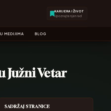
KARIJERA I ŽIVOT
Upoznajte njen rad
U MEDIJIMA
BLOG
u Južni Vetar
SADRŽAJ STRANICE