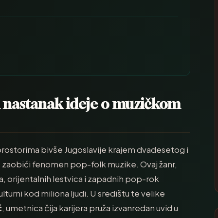
 i nastanak ideje o muzičkom
prostorima bivše Jugoslavije krajem dvadesetog i
aobići fenomen pop-folk muzike. Ovaj žanr,
, orijentalnih lestvica i zapadnih pop-rok
urni kod miliona ljudi. U središtu te velike
ć
, umetnica čija karijera pruža izvanredan uvid u