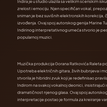
Indira je u studio ulazila sa velikim scenskim is
zrelost i emociju. Njen specifičan vokal, prep
sniman je bez suvišnih elektronskih korekcija,
izvođenja. Ovaj spoj autorskog genija Marine T
Indirinog interpretativnog umeća stvorio je pe
popularnoj muzici.
Muzička produkcija Gorana Ratkovića Raleta pos
Upotreba električnih gitara, živih bubnjeva i 
stvorila je hibridni zvuk koji je redefinisao pravi
Indirom na svakoj vokalnoj deonici, insistirajući
dramatičnost njenog glasa. Ovaj spoj autorskog
interpretacije postao je formula za kreiranje va