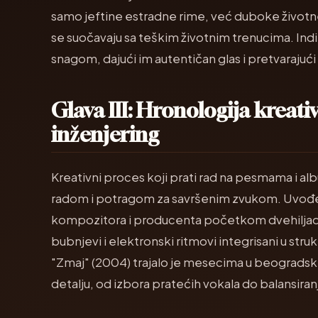
samo jeftine estradne rime, već duboke životne
se suočavaju sa teškim životnim trenucima. Ind
snagom, dajući im autentičan glas i pretvarajući
Glava III: Hronologija kreati
inženjering
Kreativni proces koji prati rad na pesmama i a
radom i potragom za savršenim zvukom. Uvođe
kompozitora i producenta početkom dvehiljaditih,
bubnjevi i elektronski ritmovi integrisani u st
"Zmaj" (2004) trajalo je mesecima u beogradski
detalju, od izbora pratećih vokala do balansiranj