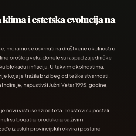
 klima i estetska evolucija na
e, moramo se osvrnuti na društvene okolnosti u
odine prošlog veka donele su raspad zajedničke
 blokadu i inflaciju. U takvim okolnostima,
e koja je tražila brzi beg od teške stvarnosti.
Indira je, napustivši Južni Vetar 1995. godine,
 novu vrstu senzibiliteta. Tekstovi su postali
eli su bogatiju produkciju sa živim
ađe iz uskih provincijskih okvira i postane