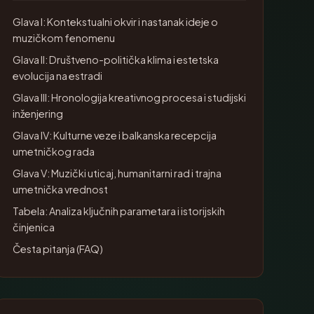
Glava I: Kontekstualni okvir i nastanak ideje o
muzičkom fenomenu
Glava II: Društveno-politička klima i estetska
evolucija na estradi
Glava III: Hronologija kreativnog procesa i studijski
inženjering
Glava IV: Kulturne veze i balkanska recepcija
umetničkog rada
Glava V: Muzički uticaj, humanitarni rad i trajna
umetnička vrednost
Tabela: Analiza ključnih parametara i istorijskih
činjenica
Česta pitanja (FAQ)