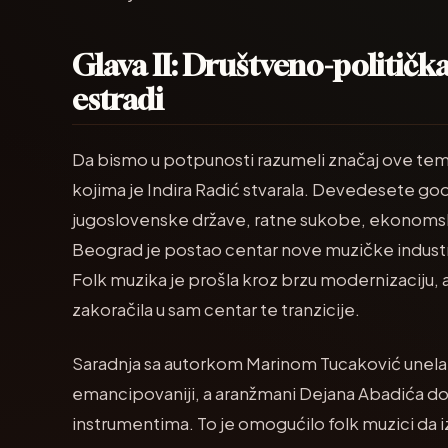
Glava II: Društveno-politička
estradi
Da bismo u potpunosti razumeli značaj ove tem
kojima je Indira Radić stvarala. Devedesete g
jugoslovenske države, ratne sukobe, ekonomsku
Beograd je postao centar nove muzičke industrij
Folk muzika je prošla kroz brzu modernizaciju, a 
zakoračila u sam centar te tranzicije.
Saradnja sa autorkom Marinom Tucaković unela je
emancipovaniji, a aranžmani Dejana Abadića don
instrumentima. To je omogućilo folk muzici da iz