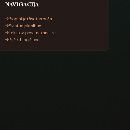
NAVIGACIJA
Biografija i životna priča
Svi studijski albumi
Tekstovi pesama i analize
Priče i blog članci