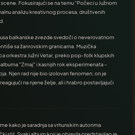
scene. Fokusirajući se na temu "Počeci u Južnom
nalnu analizu kreativnog procesa, društvenih
d.
statusa balkanske zvezde svedoči o neverovatnom
mentiše sa žanrovskim granicama. Muzička
rica orkestra Južni Vetar, preko pop-folk klupskih
 albuma "Zmaj" i kasnijih rok eksperimenata –
ja. Njen rad nije bio izolovan fenomen; on je
gujući na njene želje, ali i hrabro postavljajući
me kako je saradnja sa vrhunskim autorima
i stil. Svaki album koji je objavila predstavljao je