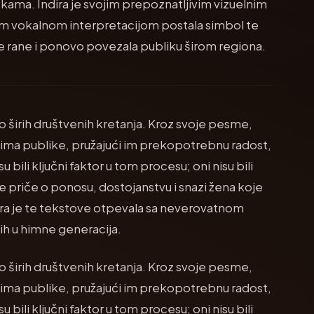
ama. Indira je svojim prepoznatljivim vizuelnim
m vokalnom interpretacijom postala simbol te
e rane i ponovo povezala publiku širom regiona.
o širih društvenih kretanja. Kroz svoje pesme,
evima publike, pružajući im prekopotrebnu radost,
 bili ključni faktor u tom procesu; oni nisu bili
 priče o ponosu, dostojanstvu i snazi žena koje
ira je te tekstove otpevala sa neverovatnom
 ih u himne generacija.
o širih društvenih kretanja. Kroz svoje pesme,
evima publike, pružajući im prekopotrebnu radost,
 bili ključni faktor u tom procesu; oni nisu bili