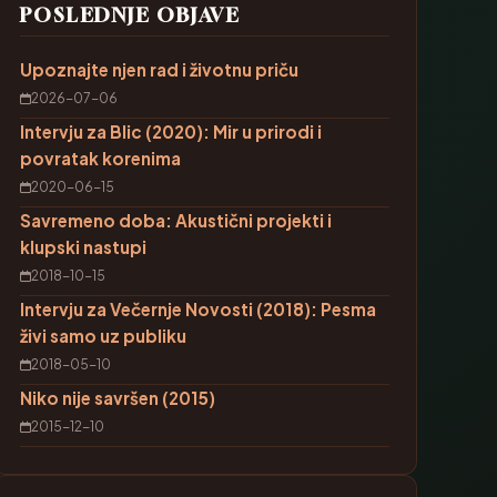
POSLEDNJE OBJAVE
Upoznajte njen rad i životnu priču
2026-07-06
Intervju za Blic (2020): Mir u prirodi i
povratak korenima
2020-06-15
Savremeno doba: Akustični projekti i
klupski nastupi
2018-10-15
Intervju za Večernje Novosti (2018): Pesma
živi samo uz publiku
2018-05-10
Niko nije savršen (2015)
2015-12-10