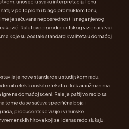
kustvom, unoseći u svaku interpretaciju ličnu
oznatljiv po toplom i blago promuklom tonu,
 čime je sačuvana neposrednost i snaga njenog
ucaković, Raletovog producentskog vizionarstva i
sme koje su postale standard kvaliteta u domaćoj
tavila je nove standarde u studijskom radu.
modernih elektronskih efekata u folk aranžmanima
la igre na domaćoj sceni. Rale je pažljivo radio sa
 na tome da se sačuva specifična boja i
 rada, producentske vizije i vrhunske
nvremenskih hitova koji se i danas rado slušaju.