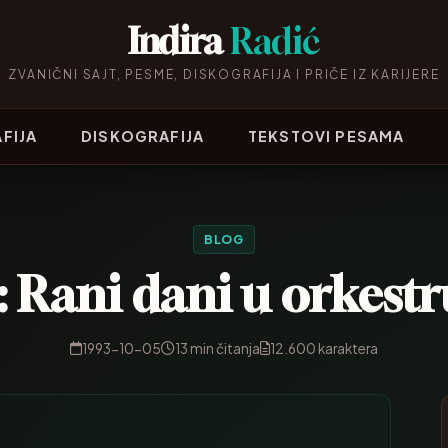
Indira
Radić
ZVANIČNI SAJT, PESME, DISKOGRAFIJA I PRIČE IZ KARIJERE
FIJA
DISKOGRAFIJA
TEKSTOVI PESAMA
BLOG
: Rani dani u orkestr
1993-10-05
13 min čitanja
12.600 karaktera