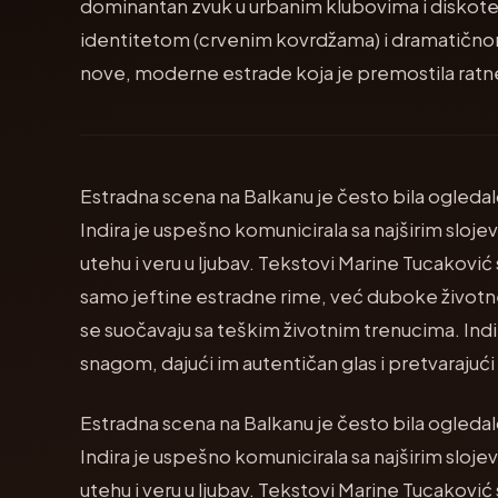
dominantan zvuk u urbanim klubovima i diskotek
identitetom (crvenim kovrdžama) i dramatično
nove, moderne estrade koja je premostila ratn
Estradna scena na Balkanu je često bila ogledal
Indira je uspešno komunicirala sa najširim sloj
utehu i veru u ljubav. Tekstovi Marine Tucaković su
samo jeftine estradne rime, već duboke životne
se suočavaju sa teškim životnim trenucima. Ind
snagom, dajući im autentičan glas i pretvarajući
Estradna scena na Balkanu je često bila ogledal
Indira je uspešno komunicirala sa najširim sloj
utehu i veru u ljubav. Tekstovi Marine Tucaković su