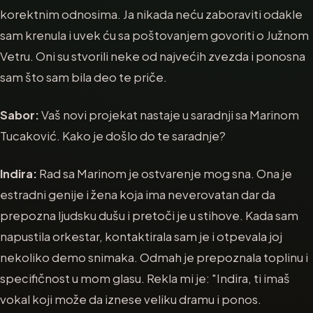
korektnim odnosima. Ja nikada neću zaboraviti odakle
sam krenula i uvek ću sa poštovanjem govoriti o Južnom
Vetru. Oni su stvorili neke od najvećih zvezda i ponosna
sam što sam bila deo te priče.
Sabor:
Vaš novi projekat nastaje u saradnji sa Marinom
Tucaković. Kako je došlo do te saradnje?
Indira:
Rad sa Marinom je ostvarenje mog sna. Ona je
estradni genije i žena koja ima neverovatan dar da
prepozna ljudsku dušu i pretoči je u stihove. Kada sam
napustila orkestar, kontaktirala sam je i otpevala joj
nekoliko demo snimaka. Odmah je prepoznala toplinu i
specifičnost u mom glasu. Rekla mi je: "Indira, ti imaš
vokal koji može da iznese veliku dramu i ponos.