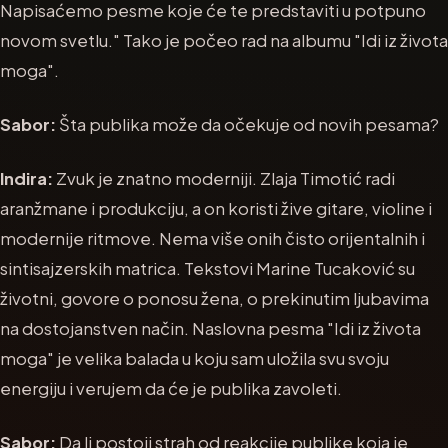
Napisaćemo pesme koje će te predstaviti u potpuno
novom svetlu." Tako je počeo rad na albumu "Idi iz života
moga".
Sabor:
Šta publika može da očekuje od novih pesama?
Indira:
Zvuk je znatno moderniji. Zlaja Timotić radi
aranžmane i produkciju, a on koristi žive gitare, violine i
modernije ritmove. Nema više onih čisto orijentalnih i
sintisajzerskih matrica. Tekstovi Marine Tucaković su
životni, govore o ponosu žena, o prekinutim ljubavima
na dostojanstven način. Naslovna pesma "Idi iz života
moga" je velika balada u koju sam uložila svu svoju
energiju i verujem da će je publika zavoleti.
Sabor:
Da li postoji strah od reakcije publike koja je