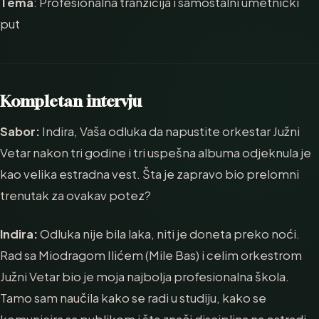
Tema
: Profesionalna tranzicija i samostalni umetnički
put
Kompletan intervju
Sabor:
Indira, Vaša odluka da napustite orkestar Južni
Vetar nakon tri godine i tri uspešna albuma odjeknula je
kao velika estradna vest. Šta je zapravo bio prelomni
trenutak za ovakav potez?
Indira:
Odluka nije bila laka, niti je doneta preko noći.
Rad sa Miodragom Ilićem (Mile Bas) i celim orkestrom
Južni Vetar bio je moja najbolja profesionalna škola.
Tamo sam naučila kako se radi u studiju, kako se