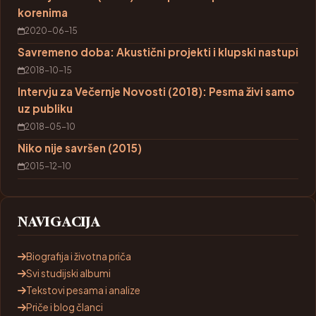
korenima
2020-06-15
Savremeno doba: Akustični projekti i klupski nastupi
2018-10-15
Intervju za Večernje Novosti (2018): Pesma živi samo
uz publiku
2018-05-10
Niko nije savršen (2015)
2015-12-10
NAVIGACIJA
Biografija i životna priča
Svi studijski albumi
Tekstovi pesama i analize
Priče i blog članci