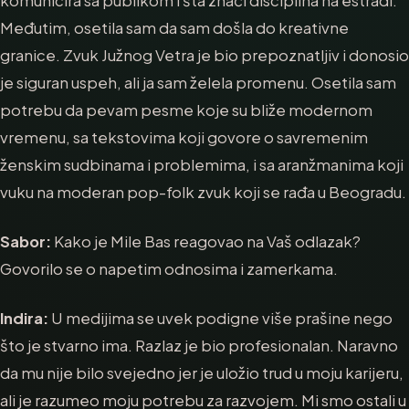
komunicira sa publikom i šta znači disciplina na estradi.
Međutim, osetila sam da sam došla do kreativne
granice. Zvuk Južnog Vetra je bio prepoznatljiv i donosio
je siguran uspeh, ali ja sam želela promenu. Osetila sam
potrebu da pevam pesme koje su bliže modernom
vremenu, sa tekstovima koji govore o savremenim
ženskim sudbinama i problemima, i sa aranžmanima koji
vuku na moderan pop-folk zvuk koji se rađa u Beogradu.
Sabor:
Kako je Mile Bas reagovao na Vaš odlazak?
Govorilo se o napetim odnosima i zamerkama.
Indira:
U medijima se uvek podigne više prašine nego
što je stvarno ima. Razlaz je bio profesionalan. Naravno
da mu nije bilo svejedno jer je uložio trud u moju karijeru,
ali je razumeo moju potrebu za razvojem. Mi smo ostali u