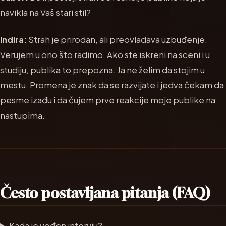
navikla na Vaš stari stil?
Indira:
Strah je prirodan, ali preovladava uzbuđenje.
Verujem u ono što radimo. Ako ste iskreni na sceni i u
studiju, publika to prepozna. Ja ne želim da stojim u
mestu. Promena je znak da se razvijate i jedva čekam da
pesme izađu i da čujem prve reakcije moje publike na
nastupima.
Često postavljana pitanja (FAQ)
Kada je vođen intervju?