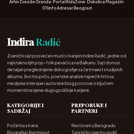
Arhiv Zvezde Granda
•
Portal KidsZone
•
Dokolica Magazin
•
011info Adresar Beograd
Indira
Radić
Zvanični sajt posvećen muzici i karijeri Indire Radić, jedne od
najistaknutijih pop-folk pevačica na Balkanu. Sajt donosi
detaljan pregled njene diskografije sa četrnaest studijskih
albuma, životnu priču, poetske analize najvećih hitova,
medijske intervjue i autorske blog postove o ključnim
momentima njene dugogodišnje karijere.
KATEGORIJE I
PREPORUKE I
SADRŽAJ
PARTNERI
Početna strana
Restorani u Beogradu
Biografija i životni put
Turistički i gastro vodič