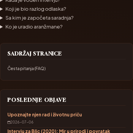
Koji je bio razlog odlaska?
Sa kim je započeta saradnja?
Ko je uradio aranžmane?
SADRŽAJ STRANICE
Česta pitanja (FAQ)
POSLEDNJE OBJAVE
Upoznajte njen rad i životnu priču
2026-07-06
Intervju za Blic (2020): Mir u prirodi i povratak