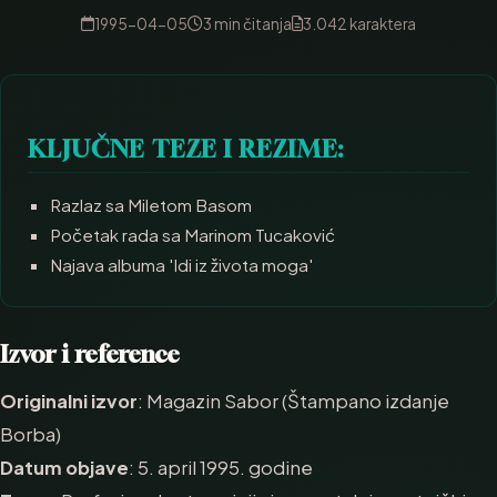
1995-04-05
3 min čitanja
3.042 karaktera
KLJUČNE TEZE I REZIME:
Razlaz sa Miletom Basom
Početak rada sa Marinom Tucaković
Najava albuma 'Idi iz života moga'
Izvor i reference
Originalni izvor
: Magazin Sabor (Štampano izdanje
Borba)
Datum objave
: 5. april 1995. godine