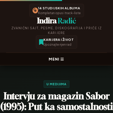
14 STUDIJSKIH ALBUMA
Kompletan opus i track-liste
Indira
Radić
ZVANIČNI SAJT, PESME, DISKOGRAFIJA I PRIČE IZ
KARIJERE
KARIJERA I ŽIVOT
Upoznajte njen rad
MENI
U MEDIJIMA
Intervju za magazin Sabor
(1995): Put ka samostalnosti