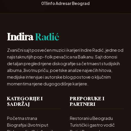
011info Adresar Beograd
Indira
Radić
Zvanični sajt posvećen muzici i karijeri Indire Radić, jedne od
najistaknutijih pop-folk pevačica na Balkanu. Sajt donosi
detaljan pregled njene diskografije sa četrnaest studijskih
albuma, životnu priču, poetske analize najvećih hitova,
medijske intervjue i autorske blog postove o ključnim
momentima njene dugogodišnje karijere.
KATEGORIJE I
PREPORUKE I
SADRŽAJ
PARTNERI
Početna strana
Restorani u Beogradu
Biografija i životni put
Turistički i gastro vodič