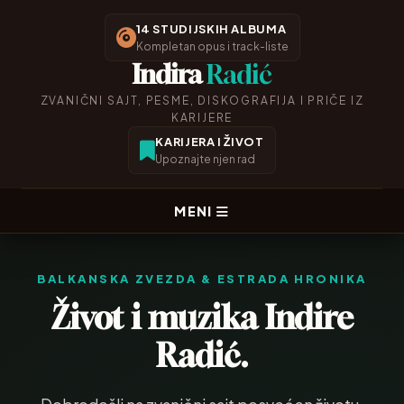
14 STUDIJSKIH ALBUMA
Kompletan opus i track-liste
Indira
Radić
ZVANIČNI SAJT, PESME, DISKOGRAFIJA I PRIČE IZ
KARIJERE
KARIJERA I ŽIVOT
Upoznajte njen rad
MENI
BALKANSKA ZVEZDA & ESTRADA HRONIKA
Život i muzika Indire
Radić.