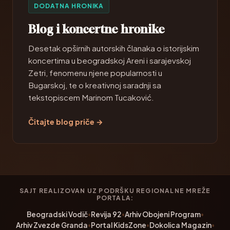
DODATNA HRONIKA
Blog i koncertne hronike
Desetak opširnih autorskih članaka o istorijskim
koncertima u beogradskoj Areni i sarajevskoj
Zetri, fenomenu njene popularnosti u
Bugarskoj, te o kreativnoj saradnji sa
tekstopiscem Marinom Tucaković.
Čitajte blog priče →
SAJT REALIZOVAN UZ PODRŠKU REGIONALNE MREŽE
PORTALA:
Beogradski Vodič
•
Revija 92
•
Arhiv Obojeni Program
•
Arhiv Zvezde Granda
•
Portal KidsZone
•
Dokolica Magazin
•