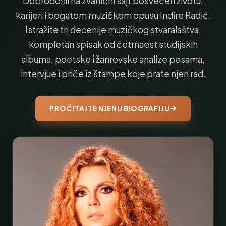
Dobrodošli na zvanični sajt posvećen životu,
karijeri i bogatom muzičkom opusu Indire Radić.
Istražite tri decenije muzičkog stvaralaštva,
kompletan spisak od četrnaest studijskih
albuma, poetske i žanrovske analize pesama,
intervjue i priče iz štampe koje prate njen rad.
PROČITAJTE NJENU BIOGRAFIJU