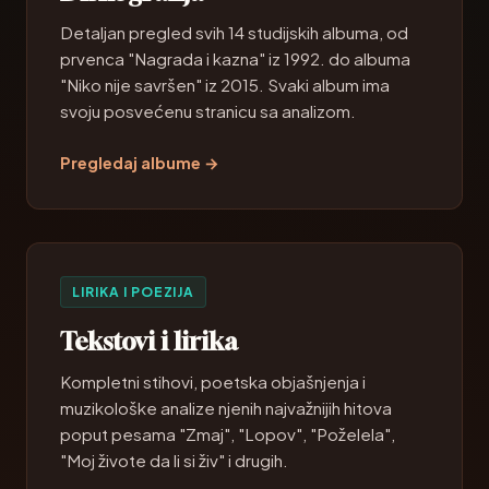
Detaljan pregled svih 14 studijskih albuma, od
prvenca "Nagrada i kazna" iz 1992. do albuma
"Niko nije savršen" iz 2015. Svaki album ima
svoju posvećenu stranicu sa analizom.
Pregledaj albume →
LIRIKA I POEZIJA
Tekstovi i lirika
Kompletni stihovi, poetska objašnjenja i
muzikološke analize njenih najvažnijih hitova
poput pesama "Zmaj", "Lopov", "Poželela",
"Moj živote da li si živ" i drugih.