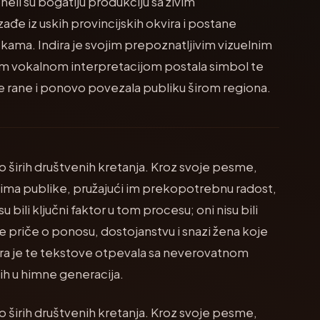
eli su bogatiju produkciju sa živim
ađe iz uskih provincijskih okvira i postane
ama. Indira je svojim prepoznatljivim vizuelnim
m vokalnom interpretacijom postala simbol te
e rane i ponovo povezala publiku širom regiona.
o širih društvenih kretanja. Kroz svoje pesme,
evima publike, pružajući im prekopotrebnu radost,
 bili ključni faktor u tom procesu; oni nisu bili
 priče o ponosu, dostojanstvu i snazi žena koje
ira je te tekstove otpevala sa neverovatnom
 ih u himne generacija.
o širih društvenih kretanja. Kroz svoje pesme,