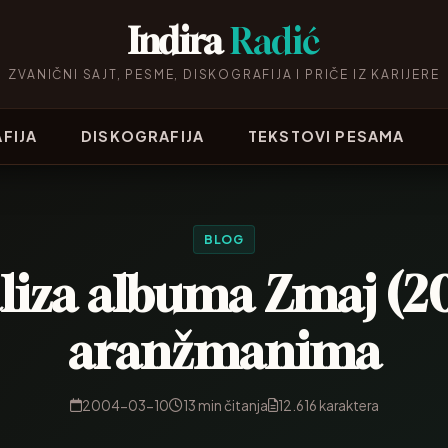
Indira
Radić
ZVANIČNI SAJT, PESME, DISKOGRAFIJA I PRIČE IZ KARIJERE
FIJA
DISKOGRAFIJA
TEKSTOVI PESAMA
BLOG
iza albuma Zmaj (20
aranžmanima
2004-03-10
13 min čitanja
12.616 karaktera