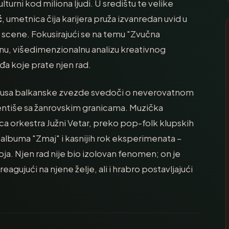
urni kod miliona ljudi. U središtu te velike
ć
, umetnica čija karijera pruža izvanredan uvid u
scene. Fokusirajući se na temu "Zvučna
jnu, višedimenzionalnu analizu kreativnog
đa koje prate njen rad.
statusa balkanske zvezde svedoči o neverovatnom
mentiše sa žanrovskim granicama. Muzička
rica orkestra Južni Vetar, preko pop-folk klupskih
 albuma "Zmaj" i kasnijih rok eksperimenata –
ja. Njen rad nije bio izolovan fenomen; on je
gujući na njene želje, ali i hrabro postavljajući