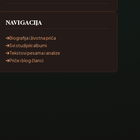
NAVIGACIJA
Biografija i životna priča
Svi studijski albumi
Tekstovi pesama i analize
Priče i blog članci