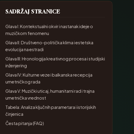
SADRŽAJ STRANICE
Glava I: Kontekstualni okvir i nastanak ideje o
muzičkom fenomenu
Glava II: Društveno-politička klima i estetska
evolucija na estradi
Glava III: Hronologija kreativnog procesa i studijski
inženjering
Glava IV: Kulturne veze i balkanska recepcija
umetničkog rada
Glava V: Muzički uticaj, humanitarni rad i trajna
umetnička vrednost
Tabela: Analiza ključnih parametara i istorijskih
činjenica
Česta pitanja (FAQ)