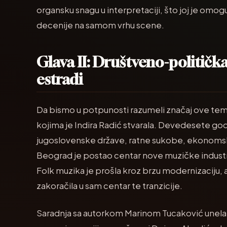
organsku snagu u interpretaciji, što joj je omoguć
decenije na samom vrhu scene.
Glava II: Društveno-politička
estradi
Da bismo u potpunosti razumeli značaj ove tem
kojima je Indira Radić stvarala. Devedesete g
jugoslovenske države, ratne sukobe, ekonomsku
Beograd je postao centar nove muzičke industrij
Folk muzika je prošla kroz brzu modernizaciju, a 
zakoračila u sam centar te tranzicije.
Saradnja sa autorkom Marinom Tucaković unela je