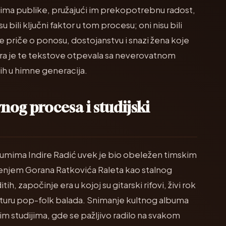
evima publike, pružajući im prekopotrebnu radost,
 bili ključni faktor u tom procesu; oni nisu bili
 priče o ponosu, dostojanstvu i snazi žena koje
ira je te tekstove otpevala sa neverovatnom
 ih u himne generacija.
vnog procesa i studijski
lbumima Indire Radić uvek je bio obeležen timskim
njem Gorana Ratkovića Raleta kao stalnog
 započinje era u kojoj su gitarski rifovi, živi rok
rukturu pop-folk balada. Snimanje kultnog albuma
m studijima, gde se pažljivo radilo na svakom