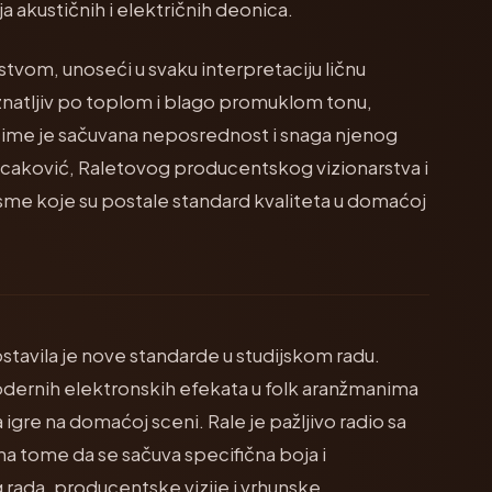
a akustičnih i električnih deonica.
kustvom, unoseći u svaku interpretaciju ličnu
oznatljiv po toplom i blago promuklom tonu,
 čime je sačuvana neposrednost i snaga njenog
ucaković, Raletovog producentskog vizionarstva i
sme koje su postale standard kvaliteta u domaćoj
tavila je nove standarde u studijskom radu.
modernih elektronskih efekata u folk aranžmanima
la igre na domaćoj sceni. Rale je pažljivo radio sa
 na tome da se sačuva specifična boja i
 rada, producentske vizije i vrhunske