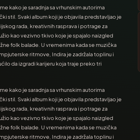
me kako je saradnja sa vrhunskim autorima
i stil. Svaki album koji je objavila predstavljao je
skog rada, kreativnih rasprava i potrage za
užio kao vezivno tkivo koje je spajalo naizgled
nežne folk balade. U vremenima kada se muzička
ompjuterske ritmove, Indira je zadržala toplinu i
ilo da izgradi karijeru koja traje preko tri
me kako je saradnja sa vrhunskim autorima
i stil. Svaki album koji je objavila predstavljao je
skog rada, kreativnih rasprava i potrage za
užio kao vezivno tkivo koje je spajalo naizgled
nežne folk balade. U vremenima kada se muzička
ompjuterske ritmove, Indira je zadržala toplinu i