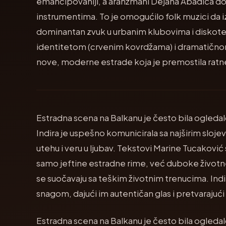
emancipovaniji, a aranžmani Dejana Abadića don
instrumentima. To je omogućilo folk muzici da iz
dominantan zvuk u urbanim klubovima i diskotek
identitetom (crvenim kovrdžama) i dramatično
nove, moderne estrade koja je premostila ratn
Estradna scena na Balkanu je često bila ogledal
Indira je uspešno komunicirala sa najširim sloj
utehu i veru u ljubav. Tekstovi Marine Tucaković su
samo jeftine estradne rime, već duboke životne
se suočavaju sa teškim životnim trenucima. Ind
snagom, dajući im autentičan glas i pretvarajući
Estradna scena na Balkanu je često bila ogledal