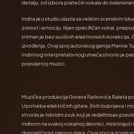
detalju, od izbora pratećih vokala do balansiranj
Indira je u studio ulazila sa velikim scenskim is
zrelost i emociju. Njen specifičan vokal, prep
sniman je bez suvišnih elektronskih korekcija,
izvođenja. Ovaj spoj autorskog genija Marine T
Indirinog interpretativnog umeća stvorio je pe
popularnoj muzici.
Muzička produkcija Gorana Ratkovića Raleta pos
Upotreba električnih gitara, živih bubnjeva i 
stvorila je hibridni zvuk koji je redefinisao pravi
Indirom na svakoj vokalnoj deonici, insistirajući
dramatičnost njenog glasa. Ovaj spoj autorskog