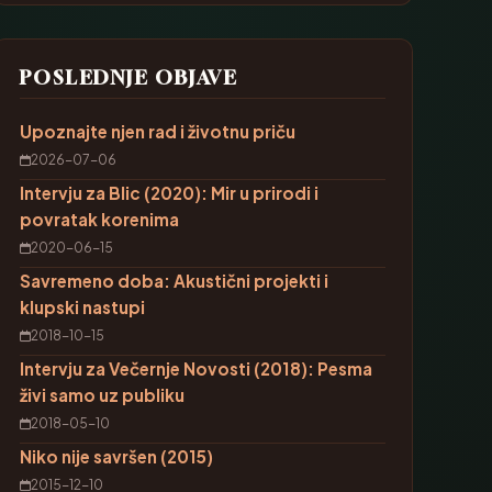
POSLEDNJE OBJAVE
Upoznajte njen rad i životnu priču
2026-07-06
Intervju za Blic (2020): Mir u prirodi i
povratak korenima
2020-06-15
Savremeno doba: Akustični projekti i
klupski nastupi
2018-10-15
Intervju za Večernje Novosti (2018): Pesma
živi samo uz publiku
2018-05-10
Niko nije savršen (2015)
2015-12-10