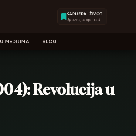
KARIJERA I ŽIVOT
Upoznajte njen rad
U MEDIJIMA
BLOG
04): Revolucija u