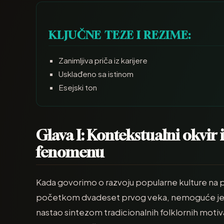
KLJUČNE TEZE I REZIME:
Zanimljiva priča iz karijere
Usklađeno sa istinom
Esejski ton
Glava I: Kontekstualni okvir
fenomenu
Kada govorimo o razvoju popularne kulture na 
početkom dvadeset prvog veka, nemoguće je z
nastao sintezom tradicionalnih folklornih motiva