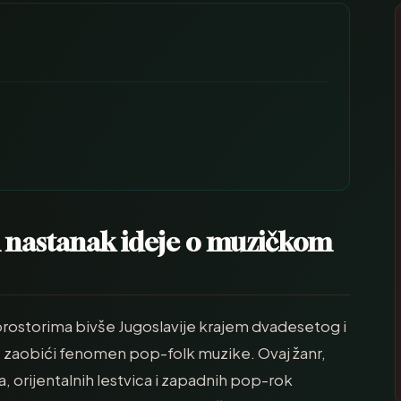
 i nastanak ideje o muzičkom
prostorima bivše Jugoslavije krajem dvadesetog i
aobići fenomen pop-folk muzike. Ovaj žanr,
, orijentalnih lestvica i zapadnih pop-rok