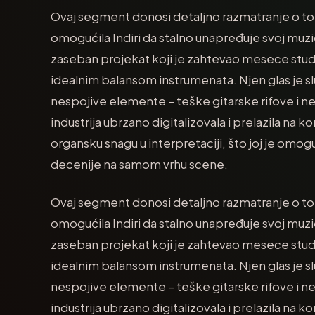
Ovaj segment donosi detaljno razmatranje o to
omogućila Indiri da stalno unapređuje svoj muzičk
zaseban projekat koji je zahtevao mesece studij
idealnim balansom instrumenata. Njen glas je sl
nespojive elemente – teške gitarske rifove i 
industrija ubrzano digitalizovala i prelazila na k
organsku snagu u interpretaciji, što joj je omoguć
decenije na samom vrhu scene.
Ovaj segment donosi detaljno razmatranje o to
omogućila Indiri da stalno unapređuje svoj muzičk
zaseban projekat koji je zahtevao mesece studij
idealnim balansom instrumenata. Njen glas je sl
nespojive elemente – teške gitarske rifove i 
industrija ubrzano digitalizovala i prelazila na k