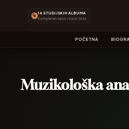
14 STUDIJSKIH ALBUMA
Kompletan opus i track-liste
POČETNA
BIOGRA
Muzikološka anal