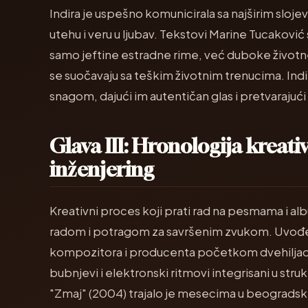
Indira je uspešno komunicirala sa najširim sloj
utehu i veru u ljubav. Tekstovi Marine Tucaković su
samo jeftine estradne rime, već duboke životne
se suočavaju sa teškim životnim trenucima. Ind
snagom, dajući im autentičan glas i pretvarajući
Glava III: Hronologija kreati
inženjering
Kreativni proces koji prati rad na pesmama i a
radom i potragom za savršenim zvukom. Uvođe
kompozitora i producenta početkom dvehiljaditih,
bubnjevi i elektronski ritmovi integrisani u st
"Zmaj" (2004) trajalo je mesecima u beogradski