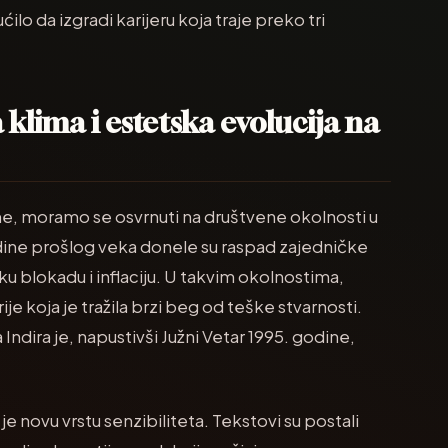
ilo da izgradi karijeru koja traje preko tri
 klima i estetska evolucija na
e, moramo se osvrnuti na društvene okolnosti u
odine prošlog veka donele su raspad zajedničke
 blokadu i inflaciju. U takvim okolnostima,
e koja je tražila brzi beg od teške stvarnosti.
Indira je, napustivši Južni Vetar 1995. godine,
 novu vrstu senzibiliteta. Tekstovi su postali