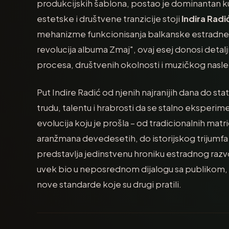
produkcijskih šablona, postao je dominantan kult
estetske i društvene tranzicije stoji
Indira Radi
mehanizme funkcionisanja balkanske estradne 
revolucija albuma Zmaj", ovaj esej donosi detal
procesa, društvenih okolnosti i muzičkog nasle
Put Indire Radić od njenih najranijih dana do 
trudu, talentu i hrabrosti da se stalno eksperi
evolucija koju je prošla – od tradicionalnih mat
aranžmana devedesetih, do istorijskog trijumfa
predstavlja jedinstvenu hroniku estradnog razvo
uvek bio u neposrednom dijalogu sa publikom, rea
nove standarde koje su drugi pratili.